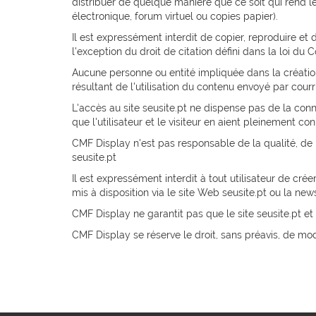
distribuer de quelque manière que ce soit qui rend le
électronique, forum virtuel ou copies papier).
Il est expressément interdit de copier, reproduire et d
l'exception du droit de citation défini dans la loi du C
Aucune personne ou entité impliquée dans la création
résultant de l'utilisation du contenu envoyé par courr
L'accès au site seusite.pt ne dispense pas de la conn
que l'utilisateur et le visiteur en aient pleinement co
CMF Display n'est pas responsable de la qualité, de la
seusite.pt
Il est expressément interdit à tout utilisateur de c
mis à disposition via le site Web seusite.pt ou la news
CMF Display ne garantit pas que le site seusite.pt et
CMF Display se réserve le droit, sans préavis, de modif