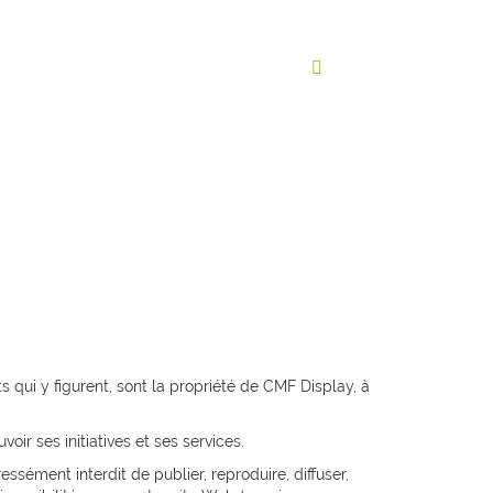
qualité
les contacts
fr
 qui y figurent, sont la propriété de CMF Display, à
oir ses initiatives et ses services.
ressément interdit de publier, reproduire, diffuser,