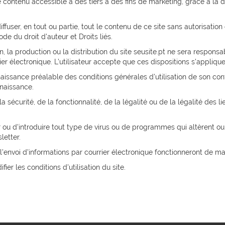
 contenu accessible à des tiers à des fins de marketing, grâce à la di
iffuser, en tout ou partie, tout le contenu de ce site sans autorisation
ode du droit d'auteur et Droits liés.
, la production ou la distribution du site seusite.pt ne sera respons
ier électronique. L'utilisateur accepte que ces dispositions s'appliquen
aissance préalable des conditions générales d'utilisation de son con
nnaissance.
 sécurité, de la fonctionnalité, de la légalité ou de la légalité des 
réer ou d'introduire tout type de virus ou de programmes qui altèren
letter.
 l'envoi d'informations par courrier électronique fonctionneront de m
ier les conditions d'utilisation du site.