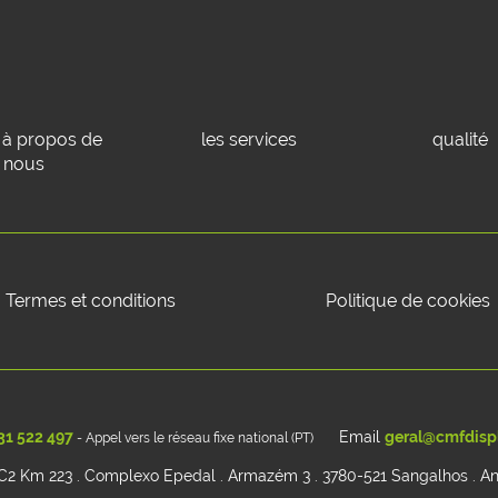
à propos de
les services
qualité
nous
Termes et conditions
Politique de cookies
31 522 497
Email
geral@cmfdispl
- Appel vers le réseau fixe national (PT)
C2 Km 223 . Complexo Epedal . Armazém 3 . 3780-521 Sangalhos . A