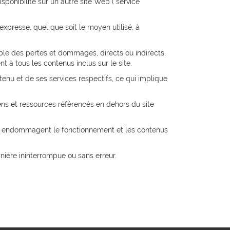
sponibilité sur un autre site Web ( service
 expresse, quel que soit le moyen utilisé, à
able des pertes et dommages, directs ou indirects,
t à tous les contenus inclus sur le site.
tenu et de ses services respectifs, ce qui implique
liens et ressources référencés en dehors du site
t ou endommagent le fonctionnement et les contenus
anière ininterrompue ou sans erreur.